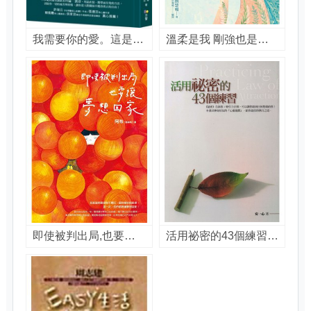
我需要你的愛。這是真的嗎? : 「一念之轉」創始人寫給你的痛苦解脫書 / 拜倫.凱蒂(Byron Katie),麥可.卡茨(Michael Katz)著 ; 陳曦譯
溫柔是我 剛強也是我 : 來自薩提爾的生命啟發 / 胡慧嫚著
即使被判出局,也要讓夢想回家 / 阿布(張椀晴)著
活用祕密的43個練習 = Practicing the law of attraction / 安一心著