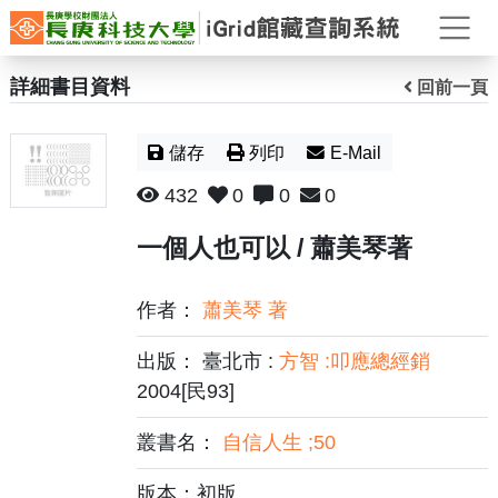
打
詳細書目資料
回前一頁
儲存
列印
E-Mail
432
0
0
0
一個人也可以 / 蕭美琴著
作者：
蕭美琴 著
出版： 臺北市 :
方智 :叩應總經銷
2004[民93]
叢書名：
自信人生 ;50
版本：初版