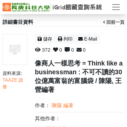
打
詳細書目資料
回前一頁
儲存
列印
E-Mail
372
0
0
0
像商人一樣思考 = Think like a
businessman : 不可不讀的30
資料來源:
位億萬富翁的富腦袋 / 陳陽, 王
TAAZE 讀
冊
營編著
作者：
陳陽 編著
其他作者：