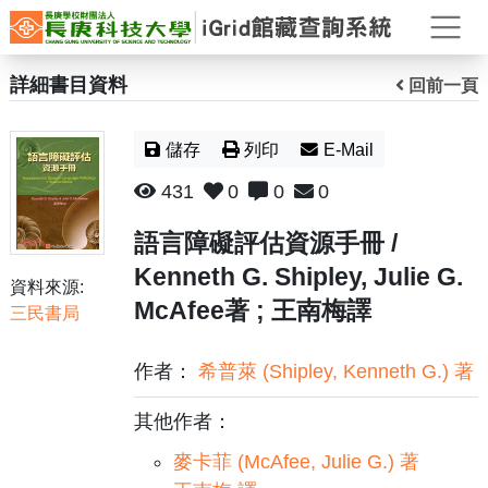
打
詳細書目資料
回前一頁
儲存
列印
E-Mail
431
0
0
0
語言障礙評估資源手冊 /
Kenneth G. Shipley, Julie G.
資料來源:
McAfee著 ; 王南梅譯
三民書局
作者：
希普萊 (Shipley, Kenneth G.) 著
其他作者：
麥卡菲 (McAfee, Julie G.) 著