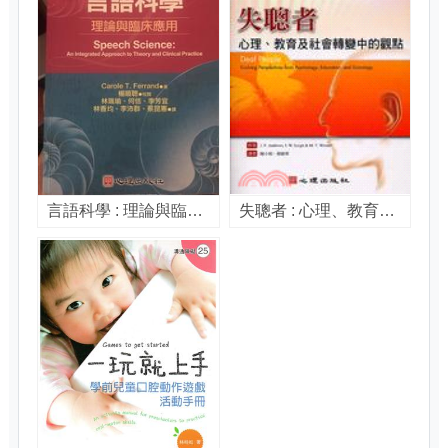
言語科學 : 理論與臨床應用 / Carole T. Ferrand著 ; 林珮瑜等譯
失聰者 : 心理、教育及社會轉變中的觀點 / Jean F. Andrews, Irene W. Leigh, Mary T. Weiner著 ; 陳小娟, 邢敏華譯