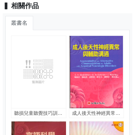
相關作品
叢書名
聽損兒童聽覺技巧訓練課程 / 管美玲編著
成人後天性神經異常與輔助溝通 / David R. Beukelman, Kathryn M. Yorkston, Joe Reichle作 ; 楊熾康等譯