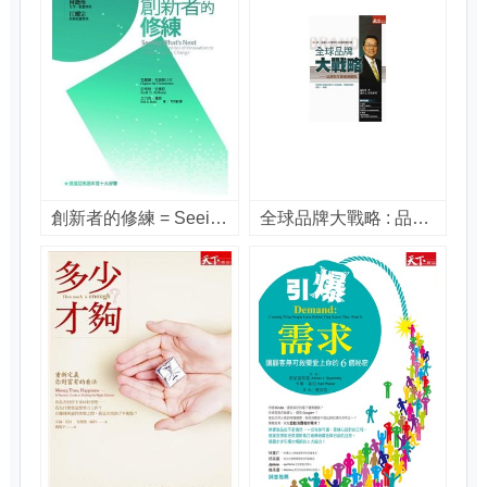
創新者的修練 = Seeing what's next / 克雷頓. 克里斯汀生(Clayton M. Christensen), 史考特. 安東尼(Scott D. Anthony), 艾力克. 羅斯(Eric A. Roth)著 ; 李芳齡譯
全球品牌大戰略 : 品牌先生施振榮觀點 / 施振榮著 ; 蕭富元採訪整理