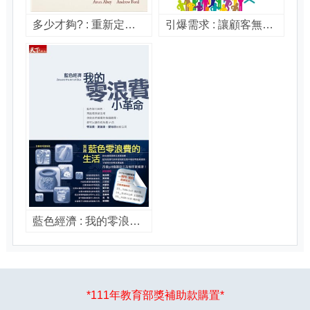
多少才夠? : 重新定義你對財富的看法 / 艾倫.艾貝(Arun Abey),安德魯.福特(Andrew Ford)著 ; 劉凱平譯
引爆需求 : 讓顧客無可救藥愛上你的6個祕密 / 史萊渥斯基(Adrian J. Slywotzky),卡爾.韋伯(Karl Weber)著 ; 陳信宏譯
藍色經濟 : 我的零浪費小革命 / 剛特.鮑利(Gunter Pauli)著 ; 顏和正譯
*111年教育部獎補助款購置*