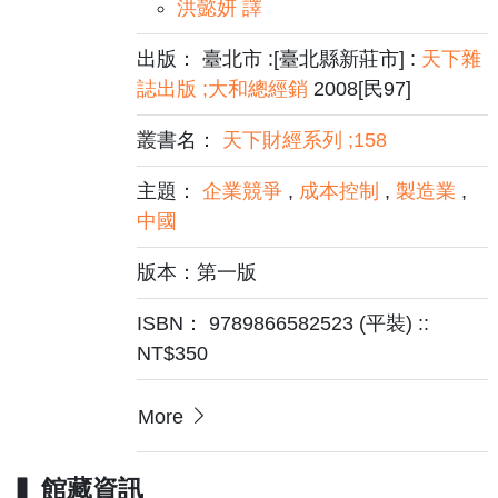
洪懿妍 譯
出版： 臺北市 :[臺北縣新莊市] :
天下雜
誌出版 ;大和總經銷
2008[民97]
叢書名：
天下財經系列 ;158
主題：
企業競爭
,
成本控制
,
製造業
,
中國
版本：第一版
ISBN： 9789866582523 (平裝) ::
NT$350
More
館藏資訊