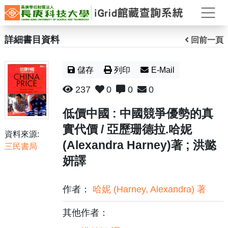
打
詳細書目資料
回前一頁
儲存
列印
E-Mail
237
0
0
0
低價中國 : 中國競爭優勢的真
實代價 / 亞歷珊德拉.哈妮
資料來源:
(Alexandra Harney)著 ; 洪懿
三民書局
妍譯
作者：
哈妮 (Harney, Alexandra) 著
其他作者：