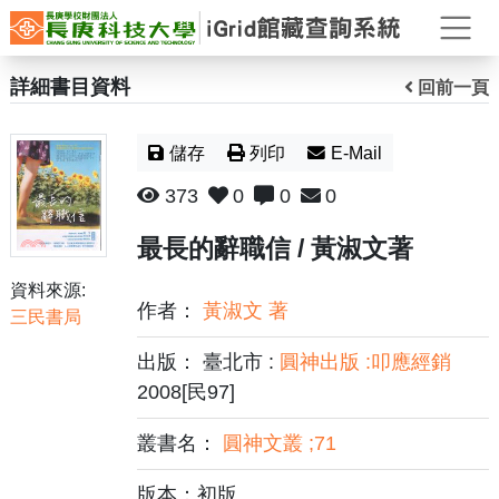
打
詳細書目資料
回前一頁
儲存
列印
E-Mail
373
0
0
0
最長的辭職信 / 黃淑文著
資料來源:
作者：
黃淑文 著
三民書局
出版： 臺北市 :
圓神出版 :叩應經銷
2008[民97]
叢書名：
圓神文叢 ;71
版本：初版