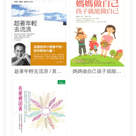
趁著年輕去流浪 / 黃淑文著
媽媽做自己孩子就能做自己 / 黃淑文著 ; 小紅豆(杜欣諭)繪