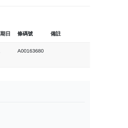
到期日
條碼號
備註
上
A00163680