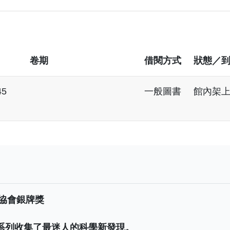
卷期
借閱方式
狀態／
45
一般圖書
館內架
人協會銀牌獎
系列收集了最迷人的科學新發現。