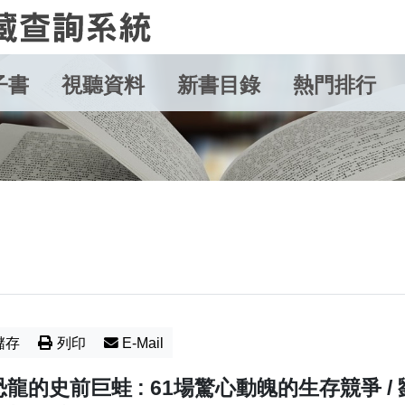
子書
視聽資料
新書目錄
熱門排行
儲存
列印
E-Mail
龍的史前巨蛙 : 61場驚心動魄的生存競爭 / 劉易