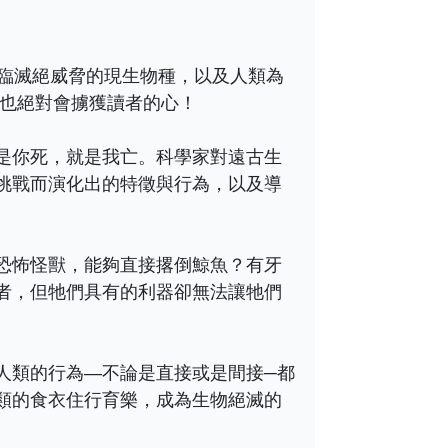
臨滅絕威脅的現生物種，以及人類為
，也絕對會擄獲讀者的心！
是你死，就是我亡。科學家對遠古生
挑戰而演化出的特徵與行為，以及導
恐怖怪獸，能夠直接撂倒鯨魚？有牙
者，但牠們具有的利器卻無法讓牠們
人類的行為―不論是直接或是間接─都
類的食衣住行育樂，成為生物絕滅的