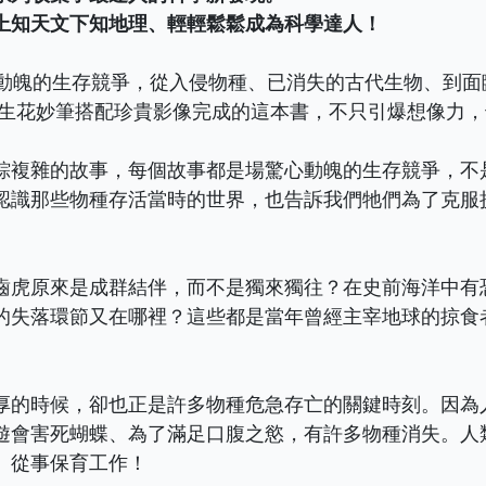
上知天文下知地理、輕輕鬆鬆成為科學達人！
心動魄的生存競爭，從入侵物種、已消失的古代生物、到面
用生花妙筆搭配珍貴影像完成的這本書，不只引爆想像力
綜複雜的故事，每個故事都是場驚心動魄的生存競爭，不
認識那些物種存活當時的世界，也告訴我們牠們為了克服
齒虎原來是成群結伴，而不是獨來獨往？在史前海洋中有
的失落環節又在哪裡？這些都是當年曾經主宰地球的掠食
厚的時候，卻也正是許多物種危急存亡的關鍵時刻。因為
遊會害死蝴蝶、為了滿足口腹之慾，有許多物種消失。人
、從事保育工作！