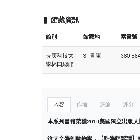
館藏資訊
館別
館藏地
索書號
長庚科技大
3F書庫
380 88
學林口總館
內容
作者
評論
評分
本系列書籍榮獲2010美國獨立出版
從天文學到動物學，【科學輕鬆讀】