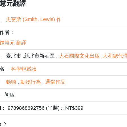
鍾慧元翻譯
者：
史密斯 (Smith, Lewis) 作
作者：
鍾慧元 翻譯
： 臺北市 :新北市新莊區 :
大石國際文化出版 ;大和總代
名：
科學輕鬆讀
題：
動物
,
動物行為
,
通俗作品
：初版
N： 9789868692756 (平裝) :: NT$399
e