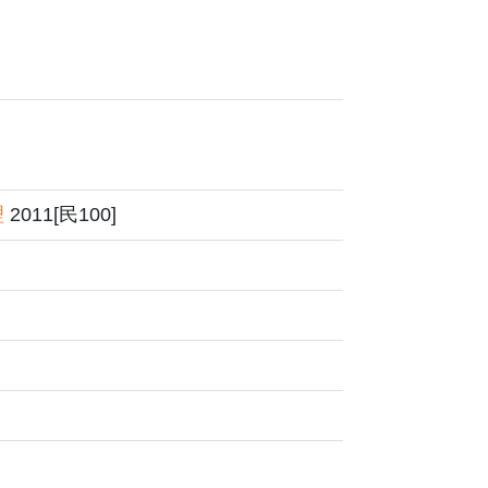
理
2011[民100]