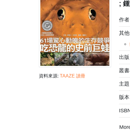
; 
作
其他
出版
叢書
資料來源:
TAAZE 讀冊
主
版本
ISB
Mor