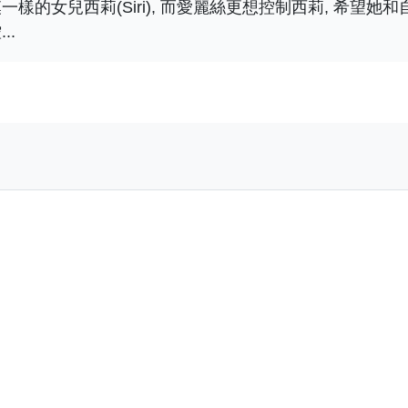
樣的女兒西莉(Siri), 而愛麗絲更想控制西莉, 希望她
..