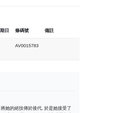
期日
條碼號
備註
AV0015783
 為了將她的絕技傳於後代, 於是她接受了