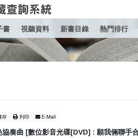
子書
視聽資料
新書目錄
熱門排行
儲存
列印
E-Mail
協奏曲 [數位影音光碟[DVD] : 願我倆聯手合奏