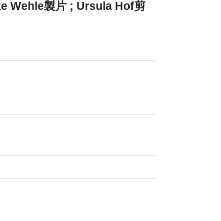
ke Wehle製片 ; Ursula Hof剪