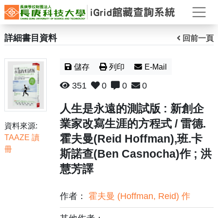
打
詳細書目資料
回前一頁
儲存
列印
E-Mail
351
0
0
0
人生是永遠的測試版 : 新創企
業家改寫生涯的方程式 / 雷德.
資料來源:
霍夫曼(Reid Hoffman),班.卡
TAAZE 讀
冊
斯諾查(Ben Casnocha)作 ; 洪
慧芳譯
作者：
霍夫曼 (Hoffman, Reid) 作