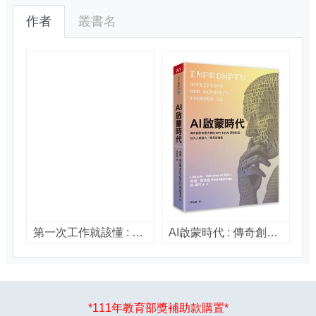
作者
叢書名
第一次工作就該懂 : 人生是永遠的測試版,組合被需要的優勢,培養盟友,每次轉換都加分 / 雷德.霍夫曼(Reid Hoffman),班.卡斯諾查(Ben Casnocha)著 ; 洪慧芳譯.
AI啟蒙時代 : 傳奇創投家霍夫曼與 GPT-4 的 AI 探索對話, 放大人類潛力, 看見新機會 / 雷德.霍夫曼(Reid Hoffman), GPT-4著 ; 吳凱琳譯.
*111年教育部獎補助款購置*