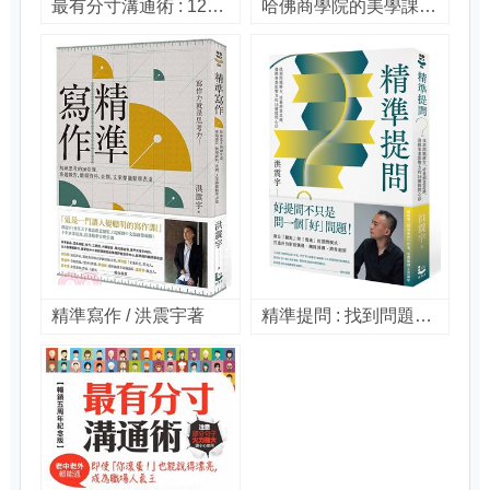
最有分寸溝通術 : 129種情境,3000句客氣話、機車話通通到位!(老中老外都能通) / 派屈克.亞倫(Patrick Alain)著 ; 陳松筠譯
哈佛商學院的美學課 / 寶琳.布朗(Pauline Brown)著 ; 謝樹寬譯.
精準寫作 / 洪震宇著
精準提問 : 找到問題解方, 培養創意思維、發揮專業影響力的16個提問心法 / 洪震宇著