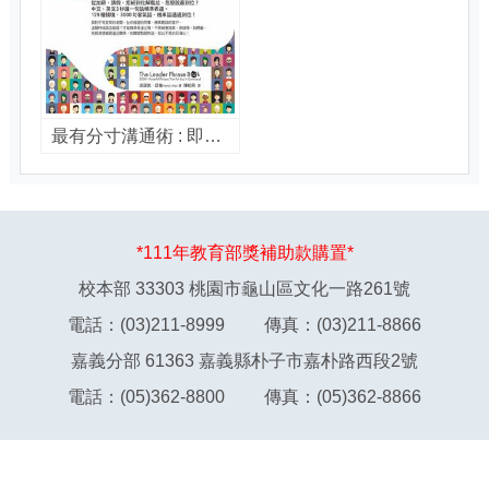
最有分寸溝通術 : 即使「你滾蛋!」也能說得漂亮,成為職場人氣王(老中老外都能通) / 派屈克.亞倫(Patrick Alain)著 ; 陳松筠譯
*111年教育部獎補助款購置*
校本部 33303 桃園市龜山區文化一路261號
電話：(03)211-8999 傳真：(03)211-8866
嘉義分部 61363 嘉義縣朴子市嘉朴路西段2號
電話：(05)362-8800 傳真：(05)362-8866