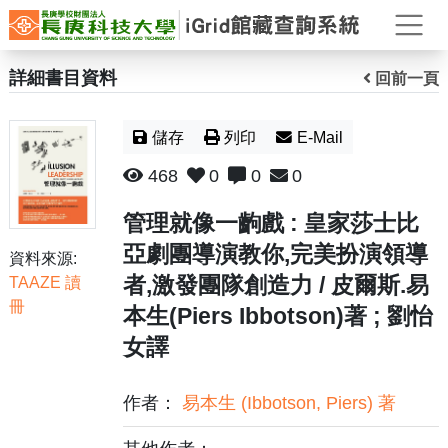
打
詳細書目資料
回前一頁
儲存
列印
E-Mail
468
0
0
0
管理就像一齣戲 : 皇家莎士比
亞劇團導演教你,完美扮演領導
資料來源:
者,激發團隊創造力 / 皮爾斯.易
TAAZE 讀
冊
本生(Piers Ibbotson)著 ; 劉怡
女譯
作者：
易本生 (Ibbotson, Piers) 著