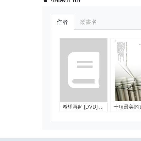
作者
叢書名
希望再起 [DVD] [錄影資料] = Two steps from hope / 喬治.A.約翰遜(George A. Johnson)導演