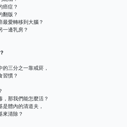
的癌症？
的翻版？
癌最愛轉移到大腦？
另一邊乳房？
？
中的三分之一靠戒菸，
食習慣？
？
毒，那我們能怎麼活？
基是體內的清道夫，
基來清除？