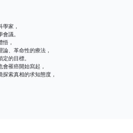
。
科學家，
學會議。
體悟，
理論、革命性的療法，
鎖定的目標。
也會罹癌開始寫起，
撓探索真相的求知態度，
。