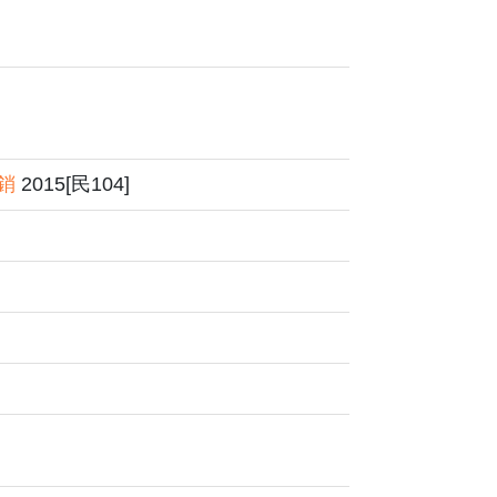
銷
2015[民104]