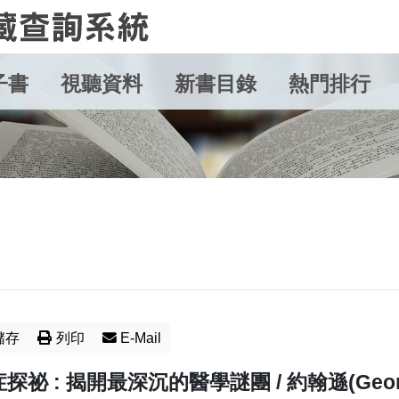
子書
視聽資料
新書目錄
熱門排行
儲存
列印
E-Mail
探祕 : 揭開最深沉的醫學謎團 / 約翰遜(Georg