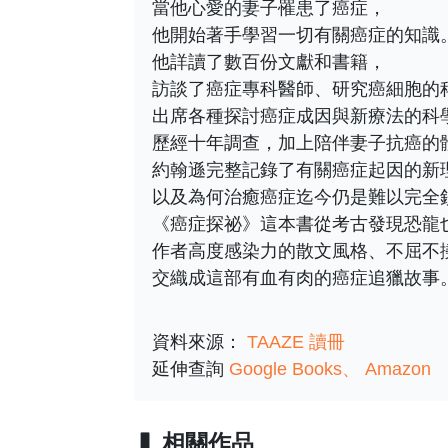
當他心愛的妻子罹患了癌症，
他開始著手學習一切有關癌症的知識
他詳讀了數百份文獻和書籍，
訪談了癌症專科醫師、研究癌細胞的
出席各種探討癌症成因與新療法的科
歷經十年調查，加上陪伴妻子抗癌的
約翰遜完整記錄了有關癌症起因的新
以及為何治癒癌症迄今仍是難以完全
《癌症探祕》這本書從考古發現恐龍
作者高度感染力的散文風格、不屈不
交織成這部有血有肉的癌症追獵故事
資料來源：
TAAZE 讀冊
延伸查詢
Google Books
Amazon
相關作品