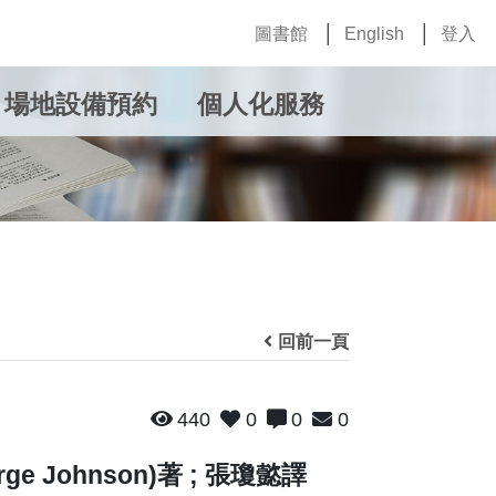
圖書館
English
登入
場地設備預約
個人化服務
回前一頁
440
0
0
0
e Johnson)著 ; 張瓊懿譯