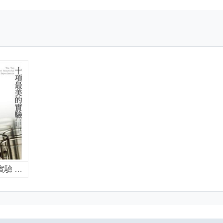
十項最美的實驗 : 實驗桌上的科學家,影響世界的十個偉大發現 / 喬治.約翰遜(George Johnson)著 ; 賴德鍾譯