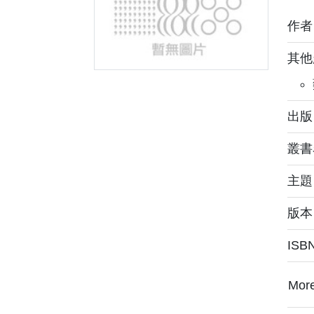
作
其他
出版
叢書
主
版本
ISB
Mor