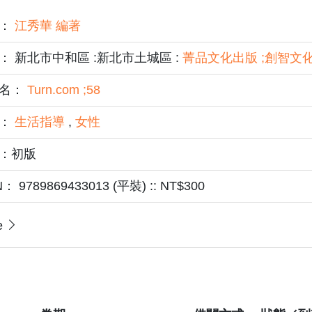
者：
江秀華 編著
： 新北市中和區 :新北市土城區 :
菁品文化出版 ;創智文
名：
Turn.com ;58
題：
生活指導
,
女性
：初版
N： 9789869433013 (平裝) :: NT$300
e