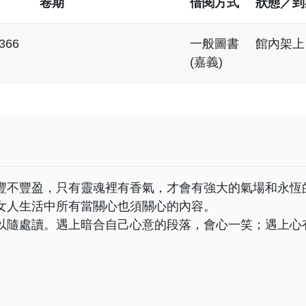
卷期
借閱方式
狀態／到
8366
一般圖書
館內架上
(嘉義)
豐不豐盈，只有靈魂裡有香氣，才會有強大的氣場和永恆
女人生活中所有當關心也須關心的內容。
以隨處讀。遇上暗合自己心意的段落，會心一笑；遇上心