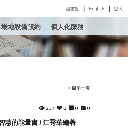
圖書館
English
登入
場地設備預約
個人化服務
回前一頁
352
0
0
0
智慧的能量書 / 江秀華編著