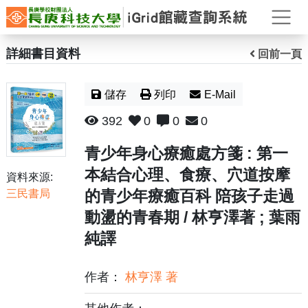
打
詳細書目資料
回前一頁
儲存
列印
E-Mail
392
0
0
0
青少年身心療癒處方箋 : 第一
本結合心理、食療、穴道按摩
資料來源:
的青少年療癒百科 陪孩子走過
三民書局
動盪的青春期 / 林亨澤著 ; 葉雨
純譯
作者：
林亨澤 著