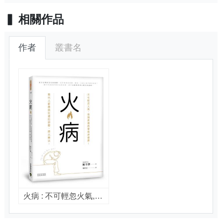
相關作品
作者
叢書名
火病 : 不可輕忽火氣,長期累積將會燒掉健康!現代人都應該知道的舒壓、降火療法 / 林亨澤著 ; 顏崇安譯