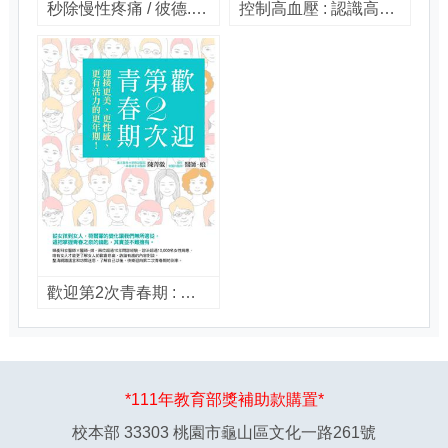
秒除慢性疼痛 / 彼德.藍道夫, 布萊恩.塔西著 ; 覃曉安譯
控制高血壓 : 認識高血壓的症狀及治療 / 羅伯. 巴克曼(Robert Buckman), 派絲. 衛斯考特(Pasty Westcott)合著 ; 何修宜譯
歡迎第2次青春期 : 迎接更美、更性感、更有活力的更年期 : 女人最懂女人,醫界好閨蜜陪妳聊聊更年期! / 陳菁徽,醫師。娘合著
*111年教育部獎補助款購置*
校本部 33303 桃園市龜山區文化一路261號