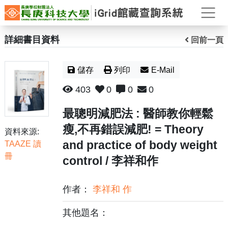
打
詳細書目資料
回前一頁
儲存
列印
E-Mail
403
0
0
0
最聰明減肥法 : 醫師教你輕鬆
瘦,不再錯誤減肥! = Theory
資料來源:
and practice of body weight
TAAZE 讀
冊
control / 李祥和作
作者：
李祥和 作
其他題名：