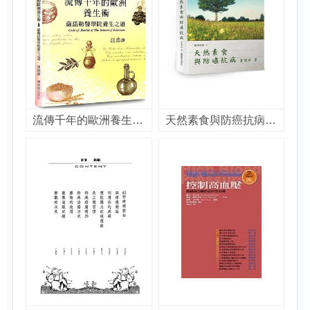
流傳千年的歐洲養生術 : 薩諾勒醫學院養生之道 = Code of health of the school of salernum / 陳勁宏,楊容容編輯 ; 汪浩譯
天然素食與防癌抗病 / 董發祥著.