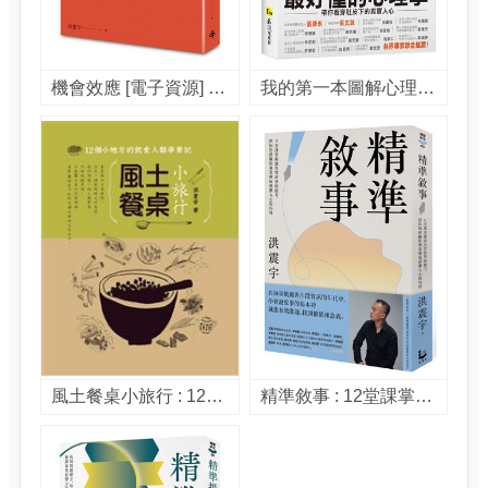
機會效應 [電子資源] : 掌握人生轉折點, 察覺成功之路的偶然與必然 / 洪震宇著
我的第一本圖解心理學 : 知己知彼, 全盤皆勝 / 洪震宇(Ryan)作
風土餐桌小旅行 : 12個小地方的飲食人類學筆記 / 洪震宇著
精準敘事 : 12堂課掌握說真實故事的能力, 把你的經驗和專業變成感動人心的內容 / 洪震宇著