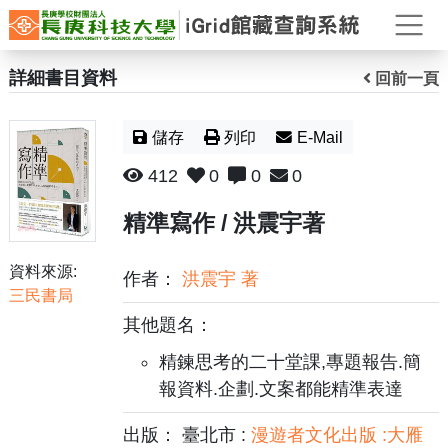
打
詳細書目資料
回前一頁
儲存
列印
E-Mail
412
0
0
0
精準寫作 / 洪震宇著
資料來源:
作者：
洪震宇 著
三民書局
其他題名：
精鍊思考的二十堂課,專題報告.簡
報資料.企劃.文案都能精準表達
出版： 臺北市 :
漫遊者文化出版 :大雁