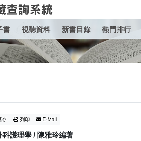
子書
視聽資料
新書目錄
熱門排行
儲存
列印
E-Mail
外科護理學 / 陳雅玲編著