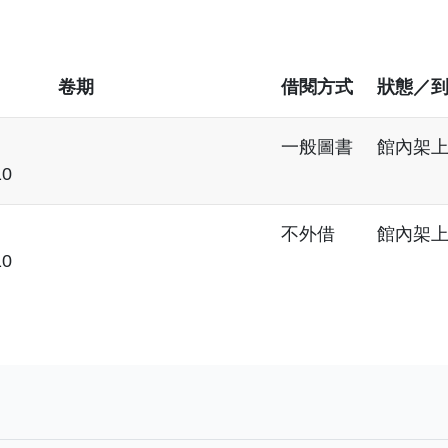
卷期
借閱方式
狀態／
一般圖書
館內架
10
不外借
館內架
10