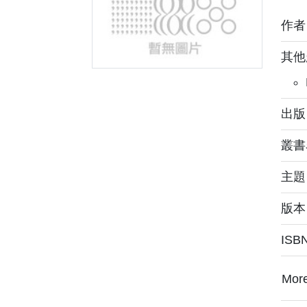
作
其他
出版：
叢書
主
版本
ISB
Mor