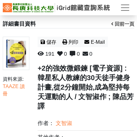
打
詳細書目資料
回前一頁
儲存
列印
E-Mail
191
0
0
0
+2的強效微鍛鍊 [電子資源] :
韓星私人教練的30天徒手健身
資料來源:
計畫,從2分鐘開始,成為堅持每
TAAZE 讀
冊
天運動的人 / 文智淑作 ; 陳品芳
譯
作者：
文智淑