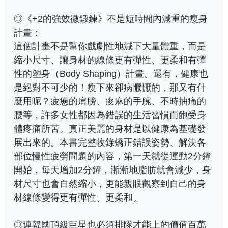
◎《+2的強效微鍛鍊》不是短時間內減重的瘦身
計畫：
這個計畫不是幫你戲劇性地減下大量體重，而是
縮小尺寸、讓身材的線條更有彈性、更柔和有彈
性的塑身（Body Shaping）計畫。還有，健康也
是絕對不可少的！瘦下來卻病懨懨的，那又有什
麼用呢？疲憊的肩膀、痠麻的手腕、不時抽痛的
腰等，許多女性都因為錯誤的生活習慣而飽受身
體疼痛所苦。真正美麗的身材是以健康為基礎發
展出來的。本書完整收錄矯正錯誤姿勢、解決各
部位慢性疲勞問題的內容，第一天就從運動2分鐘
開始，每天增加2分鐘，漸漸地脂肪就會減少，身
材尺寸也會自然縮小，更能親眼觀察到自己的身
材線條變得更有彈性、更柔和。
◎連韓國頂級巨星也必須排隊才能上的價值百萬