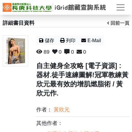
打
詳細書目資料
回前一頁
儲存
列印
E-Mail
89
0
0
0
自主健身全攻略 [電子資源] :
器材.徒手速練圖解!冠軍教練黃
欣元最有效的增肌燃脂術 / 黃
欣元作.
作者：
黃欣元
其他作者：