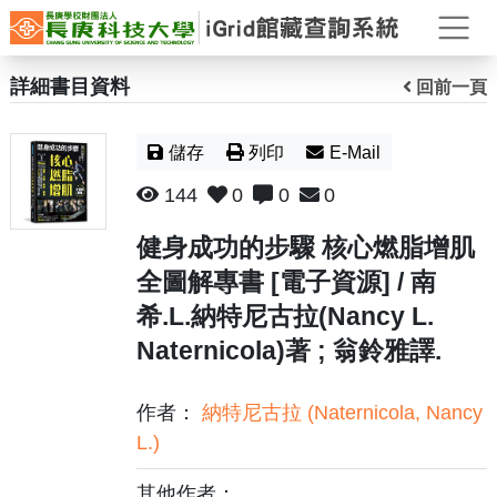
打
詳細書目資料
回前一頁
儲存
列印
E-Mail
144
0
0
0
健身成功的步驟 核心燃脂增肌
全圖解專書 [電子資源] / 南
希.L.納特尼古拉(Nancy L.
Naternicola)著 ; 翁鈴雅譯.
作者：
納特尼古拉 (Naternicola, Nancy
L.)
其他作者：