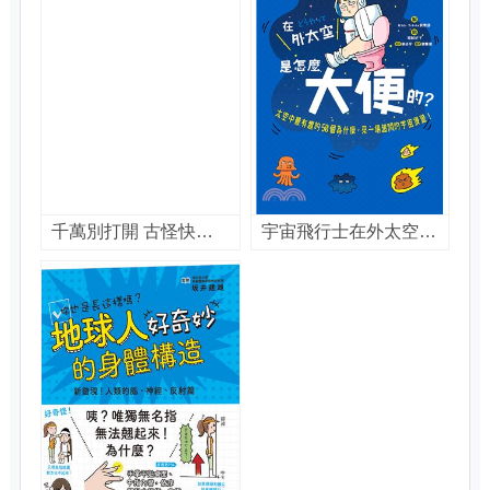
千萬別打開 古怪快遞 : 燒燙燙的包裹 / 夏洛特.哈柏薩克(Charlotte Habersack)著 ; 管中琪譯
宇宙飛行士在外太空是怎麼大便的? : 太空中最有趣的50個為什麼, 來一場超鬧的宇宙漫遊! / Kids Trivia俱樂部編 ; 劉姍珊翻譯