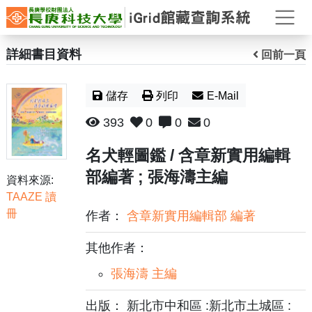
打
詳細書目資料
回前一頁
儲存
列印
E-Mail
393
0
0
0
名犬輕圖鑑 / 含章新實用編輯
部編著 ; 張海濤主編
資料來源:
TAAZE 讀
冊
作者：
含章新實用編輯部 編著
其他作者：
張海濤 主編
出版： 新北市中和區 :新北市土城區 :