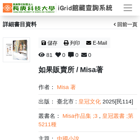
打
詳細書目資料
回前一頁
儲存
列印
E-Mail
81
0
0
0
如果販賣所 / Misa著
作者：
Misa 著
出版： 臺北市 :
皇冠文化
2025[民114]
叢書名：
Misa作品集 ;3
,
皇冠叢書 ;第
5211種
主題：
中國小說