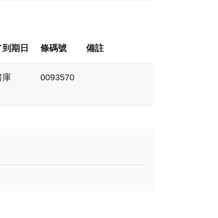
／到期日
條碼號
備註
書庫
0093570