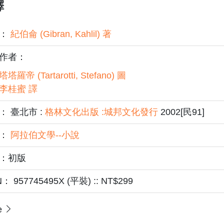
譯
者：
紀伯侖 (Gibran, Kahlil) 著
作者：
塔塔羅帝 (Tartarotti, Stefano) 圖
李桂蜜 譯
： 臺北市 :
格林文化出版 :城邦文化發行
2002[民91]
題：
阿拉伯文學--小說
：初版
N： 957745495X (平裝) :: NT$299
e