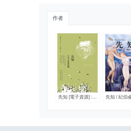
作者
先知 [電子資源] : 中英文經典收藏 / 卡里.紀伯侖(Kahlil Gibran)著 ; 謝靜雯譯