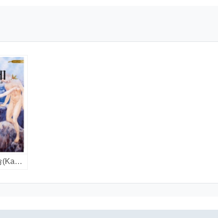
先知 / 紀伯侖(Kahlil Gibran)著 ; 黃朝譯