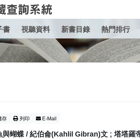
子書
視聽資料
新書目錄
熱門排行
儲存
列印
E-Mail
與蝴蝶 / 紀伯侖(Kahlil Gibran)文 ; 塔塔羅帝(S