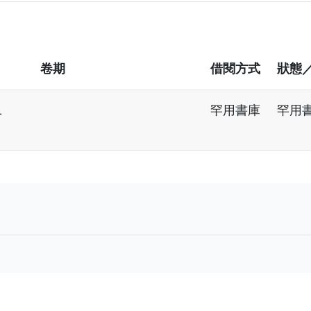
卷期
借閱方式
狀態
1
罕用書庫
罕用