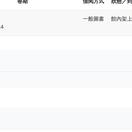
卷期
借閱方式
狀態／
一般圖書
館內架
14