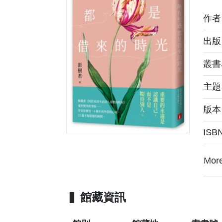
作
出版
叢書
主
版本
ISB
Mor
館藏資訊