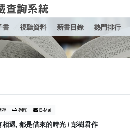
子書
視聽資料
新書目錄
熱門排行
儲存
列印
E-Mail
相遇, 都是借來的時光 / 彭樹君作