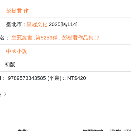
者：
彭樹君 作
： 臺北市 :
皇冠文化
2025[民114]
名：
皇冠叢書 ;第5253種
,
彭樹君作品集 ;7
題：
中國小說
：初版
N： 9789573343585 (平裝) :: NT$420
e