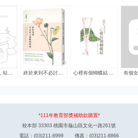
莎莎與嘉嘉，站起來 / 彭樹君著.
終於來到不必討人喜歡的時候 / 彭樹君著
心裡有個蝴蝶結 / 彭樹君著
*111年教育部獎補助款購置*
校本部 33303 桃園市龜山區文化一路261號
電話：(03)211-8999 傳真：(03)211-8866