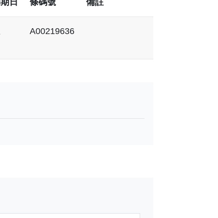
到期日
條碼號
備註
上
A00219636