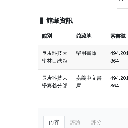
館藏資訊
館別
館藏地
索書號
長庚科技大
罕用書庫
494.20
學林口總館
864
長庚科技大
嘉義中文書
494.20
學嘉義分部
庫
864
內容
評論
評分