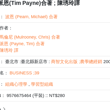
派恩(Tim Payne)合著 ; 陳琇玲譯
者：
波恩 (Pearn, Michael) 合著
作者：
馬倫尼 (Mulrooney, Chris) 合著
派恩 (Payne, Tim) 合著
陳琇玲 譯
： 臺北市 :臺北縣新店市 :
商智文化出版 ;農學總經銷
200
名：
BUSINESS ;39
題：
組織心理學
,
學習型組織
N： 9576675464 (平裝) :: NT$280
e