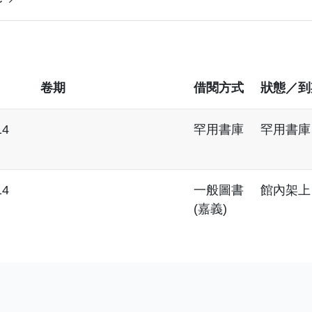
卷期
借閱方式
狀態／到
14
罕用書庫
罕用書庫
14
一般圖書
館內架上
(嘉義)