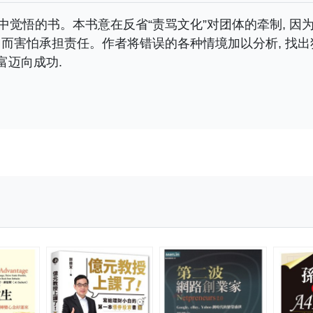
误中觉悟的书。本书意在反省“责骂文化”对团体的牵制, 因为
而害怕承担责任。作者将错误的各种情境加以分析, 找出犯
富迈向成功.