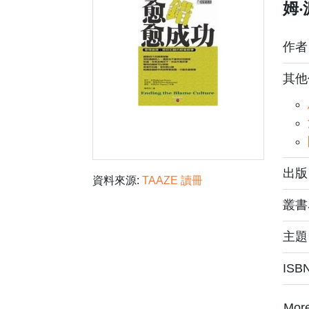
姆‧
作
其他
出版
資料來源:
TAAZE 讀冊
叢書
主
ISB
Mor