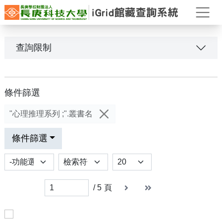
打
查詢限制
條件篩選
"心理推理系列 ;".叢書名
條件篩選
功能選項
排序
Results per page
下一頁
末頁
末頁
/
5
頁