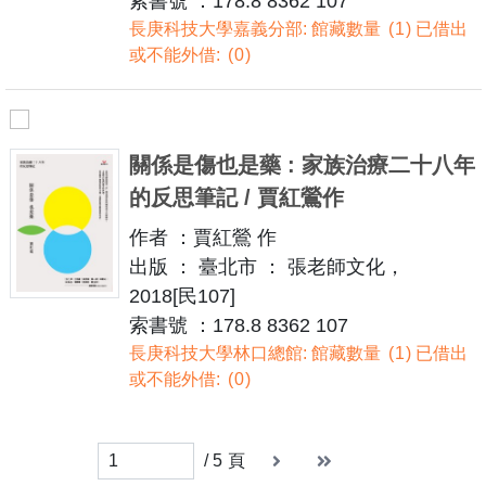
索書號 ：178.8 8362 107
長庚科技大學嘉義分部: 館藏數量
1
已借出
或不能外借:
0
關係是傷也是藥 : 家族治療二十八年
的反思筆記 / 賈紅鶯作
作者 ：賈紅鶯 作
出版 ： 臺北市 ： 張老師文化，
2018[民107]
索書號 ：178.8 8362 107
長庚科技大學林口總館: 館藏數量
1
已借出
或不能外借:
0
下一頁
末頁
末頁
/
5
頁