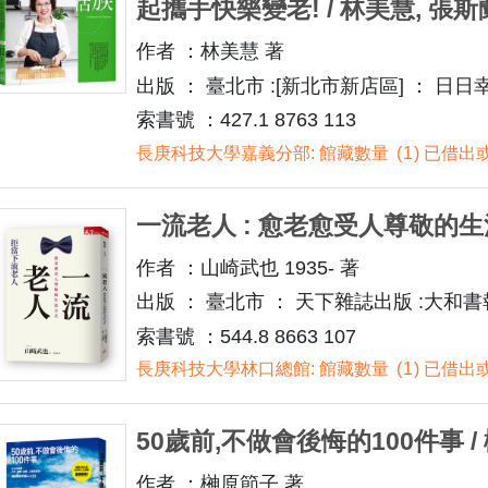
起攜手快樂變老! / 林美慧, 張
作者 ：林美慧 著
出版 ： 臺北市 :[新北市新店區] ： 日日幸
索書號 ：427.1 8763 113
長庚科技大學嘉義分部: 館藏數量
1
已借出或
一流老人 : 愈老愈受人尊敬的生活
作者 ：山崎武也 1935- 著
出版 ： 臺北市 ： 天下雜誌出版 :大和書報總
索書號 ：544.8 8663 107
長庚科技大學林口總館: 館藏數量
1
已借出或
50歲前,不做會後悔的100件事 /
作者 ：榊原節子 著