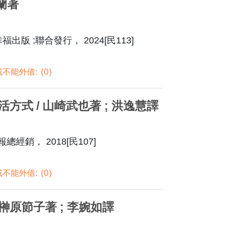
斯蘭著
福出版 ;聯合發行， 2024[民113]
不能外借:
0
方式 / 山崎武也著 ; 洪逸慧譯
經銷， 2018[民107]
不能外借:
0
 榊原節子著 ; 李婉如譯