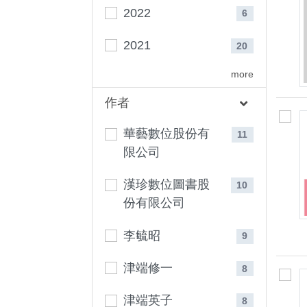
2022
6
2021
20
more
作者
華藝數位股份有
11
限公司
漢珍數位圖書股
10
份有限公司
李毓昭
9
津端修一
8
津端英子
8