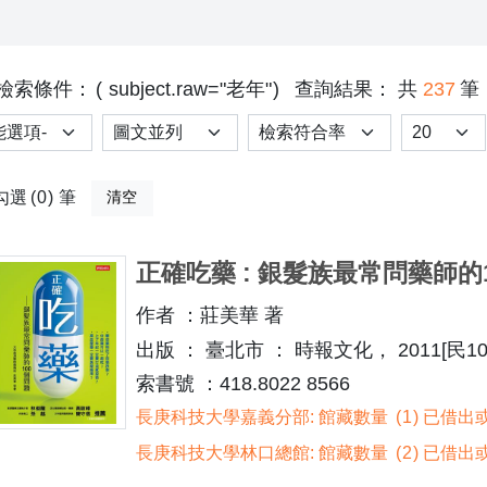
檢索條件：
subject.raw="老年"
查詢結果： 共
237
筆
選項
排序
Results p
勾選
0
筆
清空
正確吃藥 : 銀髮族最常問藥師的1
作者 ：莊美華 著
出版 ： 臺北市 ： 時報文化， 2011[民10
索書號 ：418.8022 8566
長庚科技大學嘉義分部: 館藏數量
1
已借出或
長庚科技大學林口總館: 館藏數量
2
已借出或