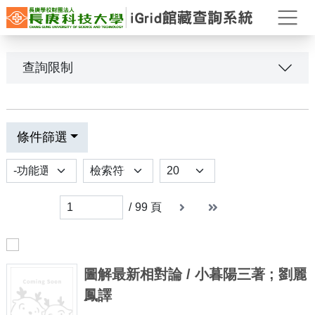
打
查詢限制
條件篩選
功能選項
排序
Results per page
下一頁
末頁
末頁
/
99
頁
圖解最新相對論 / 小暮陽三著 ; 劉麗
鳳譯