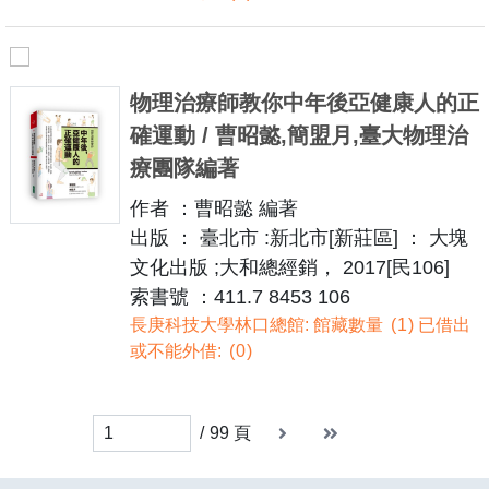
物理治療師教你中年後亞健康人的正
確運動 / 曹昭懿,簡盟月,臺大物理治
療團隊編著
作者 ：曹昭懿 編著
出版 ： 臺北市 :新北市[新莊區] ： 大塊
文化出版 ;大和總經銷， 2017[民106]
索書號 ：411.7 8453 106
長庚科技大學林口總館: 館藏數量
1
已借出
或不能外借:
0
下一頁
末頁
末頁
/
99
頁