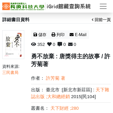
打
詳細書目資料
回前一頁
儲存
列印
E-Mail
352
0
0
0
勇不放棄 : 唐獎得主的故事 / 許
芳菊著
資料來源:
三民書局
作者：
許芳菊 著
出版： 臺北市 :[新北市新莊區] :
天下雜
誌出版 ;大和總經銷
2015[民104]
叢書名：
天下財經 ;280