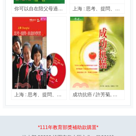
你可以自在陪父母過老年--快樂迎接銀髮生涯 / 許芳菊等撰稿
上海 : 思考、提問、表達的學習 / 許芳菊文 ; 黃建賓攝影
上海 : 思考、提問、表達的學習 / 許芳菊文 ; 黃建賓攝影
成功抗癌 / 許芳菊, 顧景怡, 黃惠如等著
*111年教育部獎補助款購置*